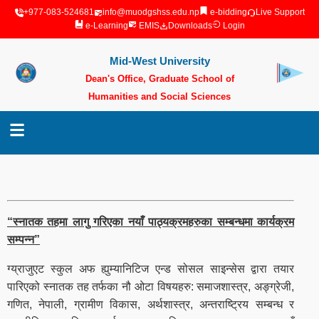
+977-083-524681
info@muodgshss.edu.np
e-bidding
Live Support
e-Learning
EMIS
Downloads
Login
Mid-West University
Dean's Office, Graduate School of
Humanities and Social Sciences
Surkhet, Nepal
“स्नातक तहमा लागु गरिएका नयाँ पाठ्यक्रमहरुका सम्बन्धमा कार्यक्रम
सम्पन्न”
ग्य्राजुएट स्कुल अफ ह्युम्यानिटिज एन्ड सोसल साइन्सेस द्वारा तयार
पारिएको स्नातक तह तर्फका नौ ओटा विषयहरु: समाजशास्त्र, अङ्ग्रेजी,
गणित, नेपाली, ग्रामीण विकास, अर्थशास्त्र, अन्तराष्ट्रिय सम्बन्ध र