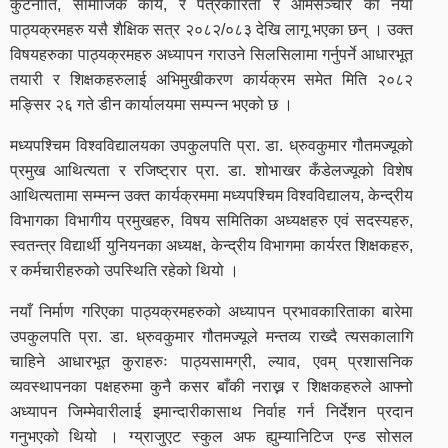
कुटनीति, सामाजिक कार्य, र पत्रकारिता र आमसञ्चार का नयाँ
पाठ्यक्रमहरु यसै शैक्षिक सत्र २०८२/०८३ देखि लागू भएका छन् । उक्त
विषयहरुका पाठ्यक्रमहरु अध्यापन गराउने सिलसिलामा गर्नुपर्ने आधारभूत
तयारी र शिक्षकहरुलाई अभिमुखीकरण कार्यक्रम समेत मिति २०८२
मङ्सिर २६ गते डीन कार्यालयमा सम्पन्न भएको छ ।
मध्यपश्चिम विश्वविद्यालयका उपकुलपति प्रा. डा. ध्रुवकुमार गौतमज्यूको
प्रमुख आथित्यता र रजिष्ट्रार प्रा. डा. शोभाखर कँडेलज्यूको विशेष
आथित्यतामा सम्मन्न उक्त कार्यक्रममा मध्यपश्चिम विश्वविद्यालय, केन्द्रीय
विभागका विभागीय प्रमुखहरु, विषय समितिका अध्यक्षहरु एवं सदस्यहरु,
स्वतन्त्र विद्यार्थी युनियनका अध्यक्ष, केन्द्रीय विभागमा कार्यरत शिक्षकहरु,
र कर्मचारीहरुको उपस्थिति रहेको थियो ।
नयाँ निर्माण गरिएका पाठ्यक्रमहरुको अध्यापन प्रभावकारिताका बारेमा
उपकुलपति प्रा. डा. ध्रुवकुमार गौतमज्यूले मन्तव्य राख्दै त्यसकालागि
चाहिने आधारभूत कुराहरुः पाठ्यसामग्री, ल्याव, एवम् प्रशासनिक
व्यवस्थापनका पक्षहरुमा कुनै कसर बाँकी नराख्न र शिक्षकहरुले आफ्नो
अध्यापन जिम्मेवारीलाई इमान्दारीकासाथ निर्वाह गर्न निर्देशन प्रदान
गनुभएको थियो । ग्य्राजुएट स्कुल अफ ह्युम्यानिटिज एन्ड सोसल