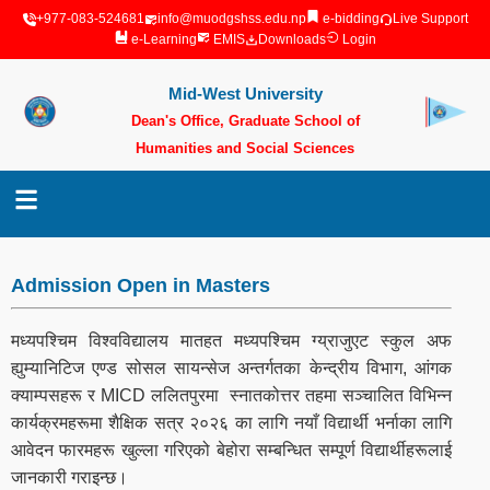
+977-083-524681
info@muodgshss.edu.np
e-bidding
Live Support
e-Learning
EMIS
Downloads
Login
Mid-West University
Dean's Office, Graduate School of
Humanities and Social Sciences
Surkhet, Nepal
Admission Open in Masters
मध्यपश्चिम विश्वविद्यालय मातहत मध्यपश्चिम ग्य्राजुएट स्कुल अफ
ह्युम्यानिटिज एण्ड सोसल सायन्सेज अन्तर्गतका केन्द्रीय विभाग, आंगक
क्याम्पसहरू र MICD ललितपुरमा स्नातकोत्तर तहमा सञ्चालित विभिन्न
कार्यक्रमहरूमा शैक्षिक सत्र २०२६ का लागि नयाँ विद्यार्थी भर्नाका लागि
आवेदन फारमहरू खुल्ला गरिएको बेहोरा सम्बन्धित सम्पूर्ण विद्यार्थीहरूलाई
जानकारी गराइन्छ।