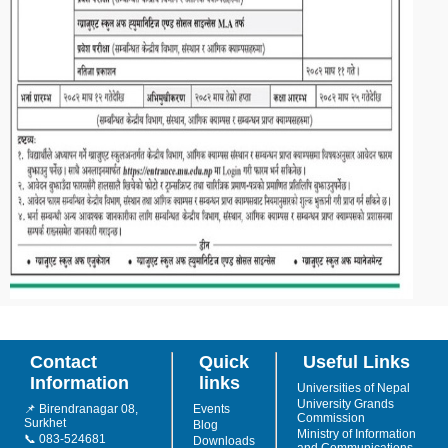
Contact
Quick
Useful Links
Information
links
Universities of Nepal
University Grands
📌 Birendranagar 08,
Events
Commission
Surkhet
Blog
Ministry of Information
📞 083-524681
Downloads
and Communications